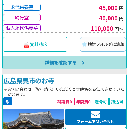
45,000
永代供養墓
円
40,000
納骨堂
円
110,000
個人永代供養墓
円～
資料請求
検討フォルダに追加
詳細を確認する
広島県呉市のお寺
※お問い合わせ（資料請求）いただくと寺院名をお伝えさせていた
だきます。
永
初期費0
年間費0
送骨可
持込可
フォームで問い合わせ