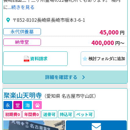
に
...続きを見る
〒852-8102長崎県長崎市坂本3-6-1
45,000
永代供養墓
円
400,000
納骨堂
円～
資料請求
検討フォルダに追加
詳細を確認する
聚楽山天明寺
（愛知県
名古屋市守山区）
永
堂
海
初期費0
年間費0
送骨可
持込可
ペット可