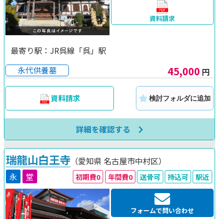
資料請求
最寄り駅：JR呉線「呉」駅
45,000
永代供養墓
円
資料請求
検討フォルダに追加
詳細を確認する
瑞龍山白王寺
（愛知県
名古屋市中村区）
永
堂
初期費0
年間費0
送骨可
持込可
駅近
フォームで問い合わせ