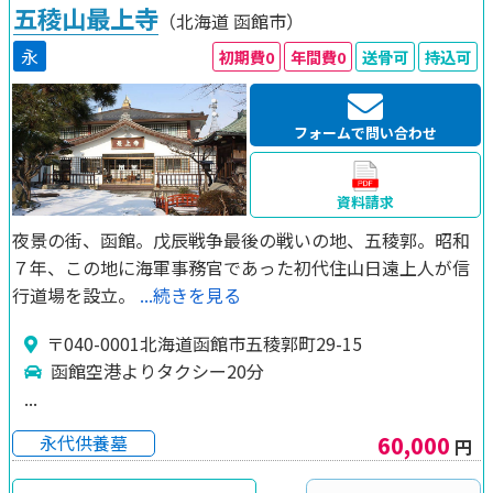
五稜山最上寺
（北海道
函館市）
永
初期費0
年間費0
送骨可
持込可
フォームで問い合わせ
資料請求
夜景の街、函館。戊辰戦争最後の戦いの地、五稜郭。昭和
７年、この地に海軍事務官であった初代住山日遠上人が信
行道場を設立。
...続きを見る
〒040-0001北海道函館市五稜郭町29-15
函館空港よりタクシー20分
...
60,000
永代供養墓
円