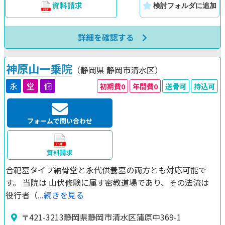
資料請求
検討フォルダに追加
詳細を確認する
神原山一乗院
（静岡県
静岡市清水区）
永
堂
個
初期費0
年間費0
送骨可
持込可
フォームで問い合わせ
資料請求
合祀墓タイプ納骨堂と永代供養墓の両方とも対応可能で
す。 当院は 山伏修験に属す密教道場であり、その法流は
役行者（
...続きを見る
〒421-3213静岡県静岡市清水区蒲原中369-1