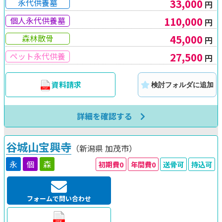
33,000
永代供養墓
円
110,000
個人永代供養墓
円
45,000
森林散骨
円
27,500
ペット永代供養
円
資料請求
検討フォルダに追加
詳細を確認する
谷城山宝興寺
（新潟県
加茂市）
永
個
森
初期費0
年間費0
送骨可
持込可
フォームで問い合わせ