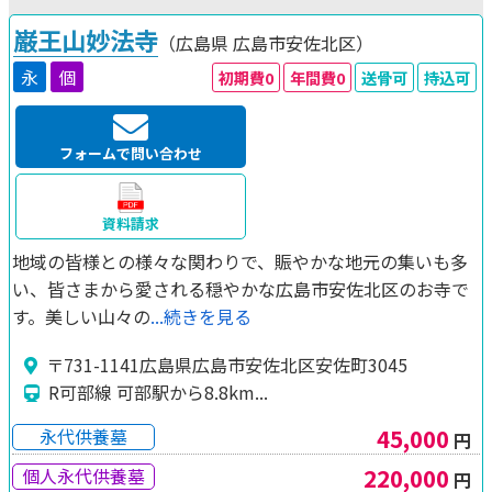
巌王山妙法寺
（広島県
広島市安佐北区）
永
個
初期費0
年間費0
送骨可
持込可
フォームで問い合わせ
資料請求
地域の皆様との様々な関わりで、賑やかな地元の集いも多
い、皆さまから愛される穏やかな広島市安佐北区のお寺で
す。美しい山々の
...続きを見る
〒731-1141広島県広島市安佐北区安佐町3045
R可部線 可部駅から8.8km...
45,000
永代供養墓
円
220,000
個人永代供養墓
円