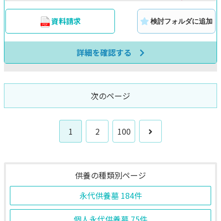
資料請求
検討フォルダに追加
詳細を確認する
次のページ
次
1
2
100
へ
供養の種類別ページ
永代供養墓
184件
個人永代供養墓
75件