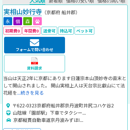
実相山妙行寺
（京都府
船井郡）
永
個
森
初期費0
年間費0
送骨可
持込可
ペット可
フォームで問い合わせ
資料請求
当山は天正2年に京都にあります日蓮宗本山頂妙寺の直末と
して開山されました。 開山実相上人は天台宗比叡山にて法
花経を
...続きを見る
〒622-0323京都府船井郡京丹波町井尻コハケ谷2
山陰線「園部駅」下車でタクシー...
京都縦貫自動車道京丹波みずほI...