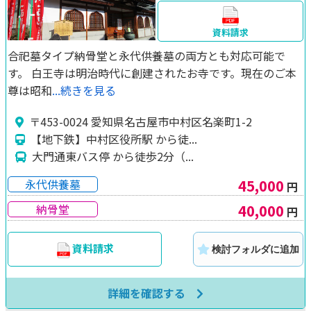
資料請求
合祀墓タイプ納骨堂と永代供養墓の両方とも対応可能で
す。 白王寺は明治時代に創建されたお寺です。現在のご本
尊は昭和
...続きを見る
〒453-0024 愛知県名古屋市中村区名楽町1-2
【地下鉄】中村区役所駅 から徒...
大門通東バス停 から徒歩2分（...
45,000
永代供養墓
円
40,000
納骨堂
円
資料請求
検討フォルダに追加
詳細を確認する