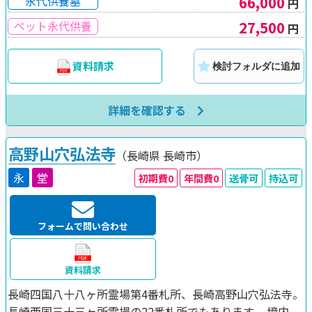
66,000
永代供養墓
円
27,500
ペット永代供養
円
資料請求
検討フォルダに追加
詳細を確認する
高野山穴弘法寺
（長崎県
長崎市）
永
堂
初期費0
年間費0
送骨可
持込可
フォームで問い合わせ
資料請求
長崎四国八十八ヶ所霊場第4番札所、長崎高野山穴弘法寺。
長崎西国三十三ヶ所霊場の22番札所でもあります。 境内